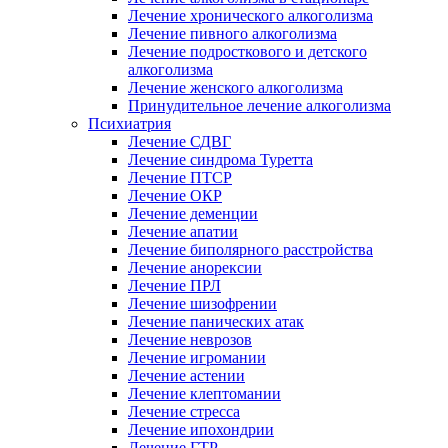
Лечение хронического алкоголизма
Лечение пивного алкоголизма
Лечение подросткового и детского
алкоголизма
Лечение женского алкоголизма
Принудительное лечение алкоголизма
Психиатрия
Лечение СДВГ
Лечение синдрома Туретта
Лечение ПТСР
Лечение ОКР
Лечение деменции
Лечение апатии
Лечение биполярного расстройства
Лечение анорексии
Лечение ПРЛ
Лечение шизофрении
Лечение панических атак
Лечение неврозов
Лечение игромании
Лечение астении
Лечение клептомании
Лечение стресса
Лечение ипохондрии
Лечение ГТР