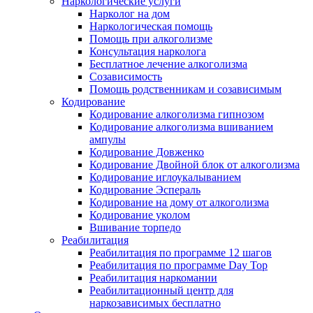
Наркологические услуги
Нарколог на дом
Наркологическая помощь
Помощь при алкоголизме
Консультация нарколога
Бесплатное лечение алкоголизма
Созависимость
Помощь родственникам и созависимым
Кодирование
Кодирование алкоголизма гипнозом
Кодирование алкоголизма вшиванием
ампулы
Кодирование Довженко
Кодирование Двойной блок от алкоголизма
Кодирование иглоукалыванием
Кодирование Эспераль
Кодирование на дому от алкоголизма
Кодирование уколом
Вшивание торпедо
Реабилитация
Реабилитация по программе 12 шагов
Реабилитация по программе Day Top
Реабилитация наркомании
Реабилитационный центр для
наркозависимых бесплатно