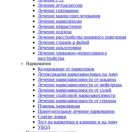
Лечение аутоагрессии
Лечение гипомании
Лечение мании преследования
Лечение нарколепсии
Лечение неврастении
Лечение психоза
Лечение расстройства пищевого поведения
Лечение страхов и фобий
Лечение циклотимии
Лечение тревожно-депрессивного
расстройства
Наркомания
Кодирование от наркотиков
Детоксикация наркозависимых на дому
Лечение наркозависимости от кокаина
Лечение наркозависимости от мефедрона
Лечение наркозависимости от солей
Лечение спайсовой наркозависимости
Лечение наркозависимости от героина
Помощь наркоманам
Принудительное лечение наркомании
Снятие ломки
Тест на наркотики в клинике и на дому
УБОД