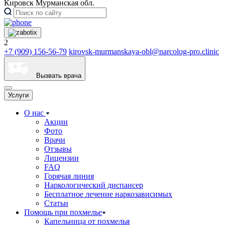
Кировск Мурманская обл.
2
+7 (909) 156-56-79
kirovsk-murmanskaya-obl@narcolog-pro.clinic
Вызвать врача
Услуги
О нас
Акции
Фото
Врачи
Отзывы
Лицензии
FAQ
Горячая линия
Наркологический диспансер
Бесплатное лечение наркозависимых
Статьи
Помощь при похмелье
Капельница от похмелья