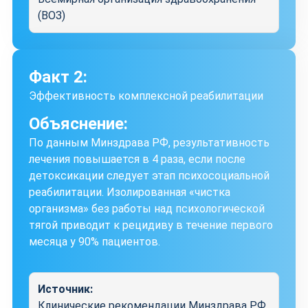
(ВОЗ)
Факт 2:
Эффективность комплексной реабилитации
Объяснение:
По данным Минздрава РФ, результативность
лечения повышается в 4 раза, если после
детоксикации следует этап психосоциальной
реабилитации. Изолированная «чистка
организма» без работы над психологической
тягой приводит к рецидиву в течение первого
месяца у 90% пациентов.
Источник:
Клинические рекомендации Минздрава РФ