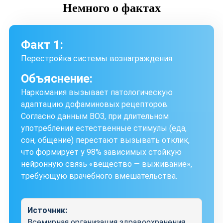
Немного
о фактах
Факт 1:
Перестройка системы вознаграждения
Объяснение:
Наркомания вызывает патологическую
адаптацию дофаминовых рецепторов.
Согласно данным ВОЗ, при длительном
употреблении естественные стимулы (еда,
сон, общение) перестают вызывать отклик,
что формирует у 98% зависимых стойкую
нейронную связь «вещество — выживание»,
требующую врачебного вмешательства.
Источник:
Всемирная организация здравоохранения