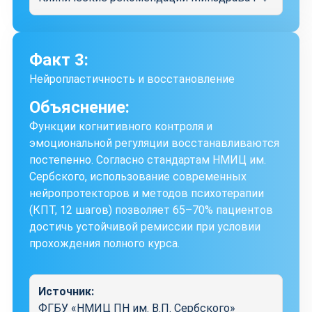
Факт 3:
Нейропластичность и восстановление
Объяснение:
Функции когнитивного контроля и
эмоциональной регуляции восстанавливаются
постепенно. Согласно стандартам НМИЦ им.
Сербского, использование современных
нейропротекторов и методов психотерапии
(КПТ, 12 шагов) позволяет 65–70% пациентов
достичь устойчивой ремиссии при условии
прохождения полного курса.
Источник:
ФГБУ «НМИЦ ПН им. В.П. Сербского»