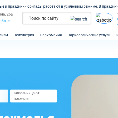
ые и праздники бригады работают в усиленном режиме. В празднич
ина, 26Б
обл.
лизм
Психиатрия
Наркомания
Наркологические услуги
К
Капельница от
похмелья