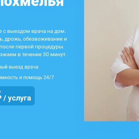
 похмелья
 с выездом врача на дом.
ь, дрожь, обезвоживание и
после первой процедуры.
зжаем в течение 30 минут.
ный выезд врача
имность и помощь 24/7
и
 / услуга