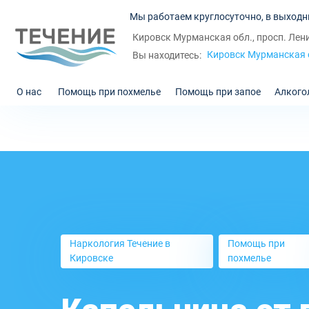
Мы работаем круглосуточно, в выходн
Кировск Мурманская обл., просп. Лен
Кировск Мурманская 
Вы находитесь:
О нас
Помощь при похмелье
Помощь при запое
Алкого
Наркология Течение в
Помощь при
Кировске
похмелье