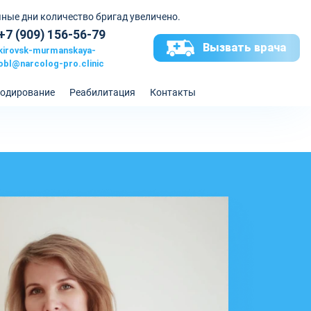
ные дни количество бригад увеличено.
+7 (909) 156-56-79
Вызвать врача
kirovsk-murmanskaya-
obl@narcolog-pro.clinic
одирование
Реабилитация
Контакты