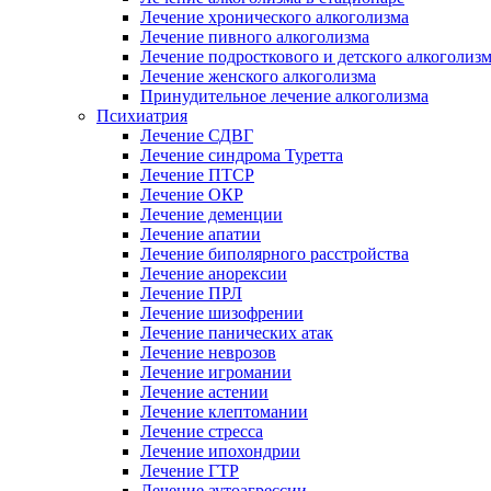
Лечение хронического алкоголизма
Лечение пивного алкоголизма
Лечение подросткового и детского алкоголиз
Лечение женского алкоголизма
Принудительное лечение алкоголизма
Психиатрия
Лечение СДВГ
Лечение синдрома Туретта
Лечение ПТСР
Лечение ОКР
Лечение деменции
Лечение апатии
Лечение биполярного расстройства
Лечение анорексии
Лечение ПРЛ
Лечение шизофрении
Лечение панических атак
Лечение неврозов
Лечение игромании
Лечение астении
Лечение клептомании
Лечение стресса
Лечение ипохондрии
Лечение ГТР
Лечение аутоагрессии