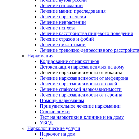
Лечение гипомании
Лечение мании преследования
Лечение нарколепсии
Лечение неврастении
Лечение психоза
Лечение расстройства пищевого поведения
Лечение страхов и фобий
Лечение циклотимии
Лечение тревожно-депрессивного расстройст
Наркомания
Кодирование от наркотиков
Детоксикация наркозависимых на дому
Лечение наркозависимости от кокаина
Лечение наркозависимости от мефедрона
Лечение наркозависимости от солей
Лечение спайсовой наркозависимости
Лечение наркозависимости от героина
Помощь наркоманам
Принудительное лечение наркомании
Снятие ломки
Тест на наркотики в клинике и на дому
УБОД
Наркологические услуги
Нарколог на дом