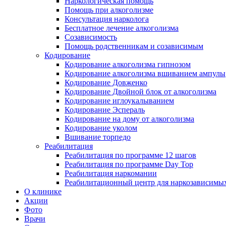
Наркологическая помощь
Помощь при алкоголизме
Консультация нарколога
Бесплатное лечение алкоголизма
Созависимость
Помощь родственникам и созависимым
Кодирование
Кодирование алкоголизма гипнозом
Кодирование алкоголизма вшиванием ампулы
Кодирование Довженко
Кодирование Двойной блок от алкоголизма
Кодирование иглоукалыванием
Кодирование Эспераль
Кодирование на дому от алкоголизма
Кодирование уколом
Вшивание торпедо
Реабилитация
Реабилитация по программе 12 шагов
Реабилитация по программе Day Top
Реабилитация наркомании
Реабилитационный центр для наркозависимых
О клинике
Акции
Фото
Врачи