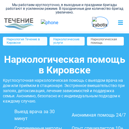
Мы работаем круглосуточно, в выходные и праздники бригады
работают в усиленном режиме. В праздничные дни количество бригад
увеличено.
Наркология Течение в
Наркологические
Наркологическая
Кировске
услуги
помощь
Наркологическая помощь
в Кировске
Круглосуточная наркологическая помощь с выездом врача на
дом или приёмом в стационаре. Экстренное вмешательство при
запоях, детоксикация, лечение зависимостей и поддержка
семьи. Анонимно, безопасно и с индивидуальным подходом к
каждому случаю.
Выезд врача за 30
Анонимная помощь 24/7
минут
Современные методы
Опыт специалистов 10+