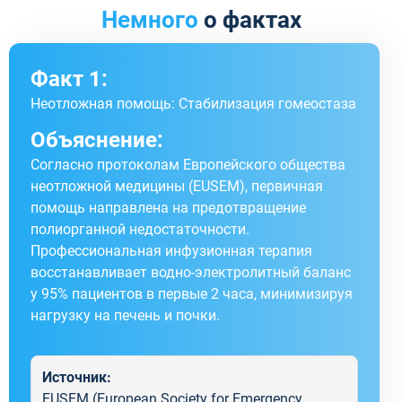
Немного
о фактах
Факт 1:
Неотложная помощь: Стабилизация гомеостаза
Объяснение:
Согласно протоколам Европейского общества
неотложной медицины (EUSEM), первичная
помощь направлена на предотвращение
полиорганной недостаточности.
Профессиональная инфузионная терапия
восстанавливает водно-электролитный баланс
у 95% пациентов в первые 2 часа, минимизируя
нагрузку на печень и почки.
Источник:
EUSEM (European Society for Emergency