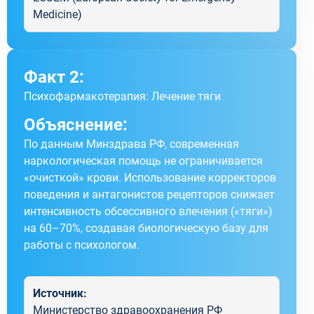
Medicine)
Факт 2:
Психофармакотерапия: Лечение тяги
Объяснение:
По данным Минздрава РФ, современная
наркологическая помощь не ограничивается
«очисткой» крови. Использование корректоров
поведения и антагонистов рецепторов снижает
интенсивность обсессивного влечения («тяги»)
на 60–70%, создавая биологическую базу для
работы с психологом.
Источник:
Министерство здравоохранения РФ