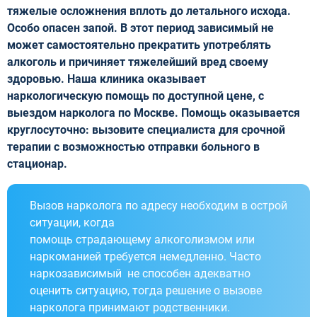
тяжелые осложнения вплоть до летального исхода.
Особо опасен запой. В этот период зависимый не
может самостоятельно прекратить употреблять
алкоголь и причиняет тяжелейший вред своему
здоровью. Наша клиника оказывает
наркологическую помощь по доступной цене, с
выездом нарколога по Москве. Помощь оказывается
круглосуточно: вызовите специалиста для срочной
терапии с возможностью отправки больного в
стационар.
Вызов нарколога по адресу необходим в острой
ситуации, когда
помощь страдающему алкоголизмом или
наркоманией требуется немедленно. Часто
наркозависимый не способен адекватно
оценить ситуацию, тогда решение о вызове
нарколога принимают родственники.