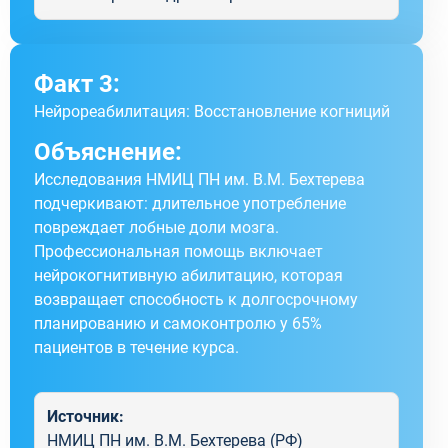
Факт 3:
Нейрореабилитация: Восстановление когниций
Объяснение:
Исследования НМИЦ ПН им. В.М. Бехтерева
подчеркивают: длительное употребление
повреждает лобные доли мозга.
Профессиональная помощь включает
нейрокогнитивную абилитацию, которая
возвращает способность к долгосрочному
планированию и самоконтролю у 65%
пациентов в течение курса.
Источник:
НМИЦ ПН им. В.М. Бехтерева (РФ)