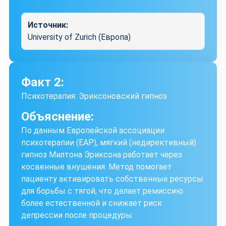
Источник:
University of Zurich (Европа)
Факт 2:
Психотерапия: Эриксоновский гипноз
Объяснение:
По данным Европейской ассоциации
психотерапии (EAP), мягкий (недирективный)
гипноз Милтона Эриксона работает через
косвенные внушения. Метод помогает
пациенту активировать собственные ресурсы
для борьбы с тягой, что делает ремиссию
более естественной и снижает риск
депрессии после процедуры.