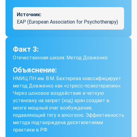
Источник:
EAP (European Association for Psychotherapy)
Факт 3:
Отечественная школа: Метод Довженко
Объяснение:
НМИЦ ПН им. В.М. Бехтерева классифицирует
метод Довженко как «стресс-психотерапию».
Через шоковое воздействие и четкую
установку на запрет (код) врач создает в
мозге мощный очаг возбуждения,
подавляющий тягу к алкоголю. Эффективность
метода подтверждена десятилетиями
практики в РФ.