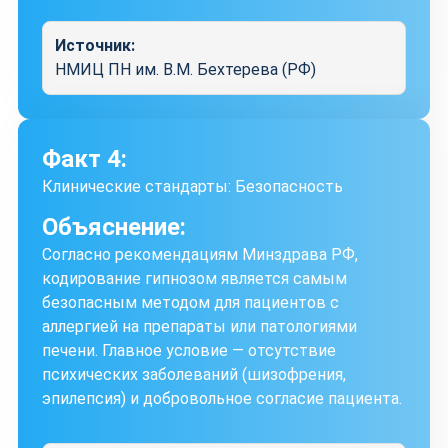
Источник:
НМИЦ ПН им. В.М. Бехтерева (РФ)
Факт 4:
Клинические стандарты: Безопасность
Объяснение:
Согласно рекомендациям Минздрава РФ,
кодирование гипнозом является самым
безопасным методом для пациентов с
аллергией на препараты или патологиями
печени. Главное условие — отсутствие
психических заболеваний (шизофрения,
эпилепсия) и добровольное согласие пациента.