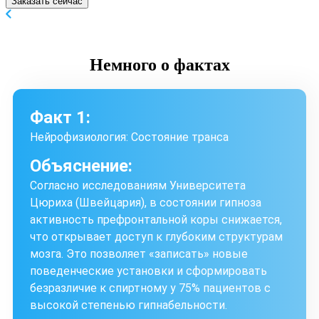
Заказать сейчас
Немного
о фактах
Факт 1:
Нейрофизиология: Состояние транса
Объяснение:
Согласно исследованиям Университета
Цюриха (Швейцария), в состоянии гипноза
активность префронтальной коры снижается,
что открывает доступ к глубоким структурам
мозга. Это позволяет «записать» новые
поведенческие установки и сформировать
безразличие к спиртному у 75% пациентов с
высокой степенью гипнабельности.