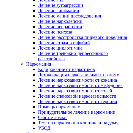
Лечение аутоагрессии
Лечение гипомании
Лечение мании преследования
Лечение нарколепсии
Лечение неврастении
Лечение психоза
Лечение расстройства пищевого поведения
Лечение страхов и фобий
Лечение циклотимии
Лечение тревожно-депрессивного
расстройства
Наркомания
Кодирование от наркотиков
Детоксикация наркозависимых на дому
Лечение наркозависимости от кокаина
Лечение наркозависимости от мефедрона
Лечение наркозависимости от солей
Лечение спайсовой наркозависимости
Лечение наркозависимости от героина
Помощь наркоманам
Принудительное лечение наркомании
Снятие ломки
Тест на наркотики в клинике и на дому
УБОД