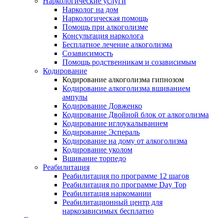
Наркологические услуги
Нарколог на дом
Наркологическая помощь
Помощь при алкоголизме
Консультация нарколога
Бесплатное лечение алкоголизма
Созависимость
Помощь родственникам и созависимым
Кодирование
Кодирование алкоголизма гипнозом
Кодирование алкоголизма вшиванием
ампулы
Кодирование Довженко
Кодирование Двойной блок от алкоголизма
Кодирование иглоукалыванием
Кодирование Эспераль
Кодирование на дому от алкоголизма
Кодирование уколом
Вшивание торпедо
Реабилитация
Реабилитация по программе 12 шагов
Реабилитация по программе Day Top
Реабилитация наркомании
Реабилитационный центр для
наркозависимых бесплатно