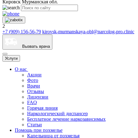
Кировск Мурманская обл.
2
+7 (909) 156-56-79
kirovsk-murmanskaya-obl@narcolog-pro.clinic
Вызвать врача
Услуги
О нас
Акции
Фото
Врачи
Отзывы
Лицензии
FAQ
Горячая линия
Наркологический диспансер
Бесплатное лечение наркозависимых
Статьи
Помощь при похмелье
Капельница от похмелья