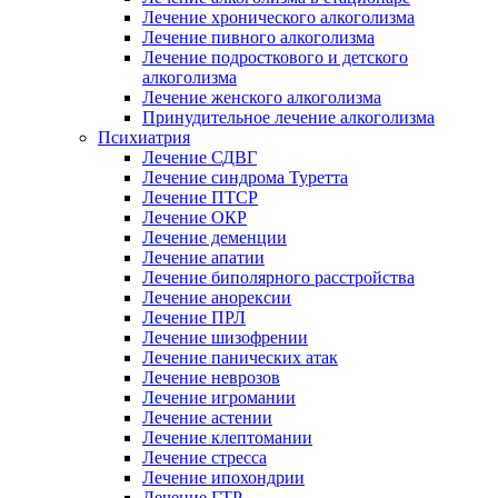
Лечение хронического алкоголизма
Лечение пивного алкоголизма
Лечение подросткового и детского
алкоголизма
Лечение женского алкоголизма
Принудительное лечение алкоголизма
Психиатрия
Лечение СДВГ
Лечение синдрома Туретта
Лечение ПТСР
Лечение ОКР
Лечение деменции
Лечение апатии
Лечение биполярного расстройства
Лечение анорексии
Лечение ПРЛ
Лечение шизофрении
Лечение панических атак
Лечение неврозов
Лечение игромании
Лечение астении
Лечение клептомании
Лечение стресса
Лечение ипохондрии
Лечение ГТР