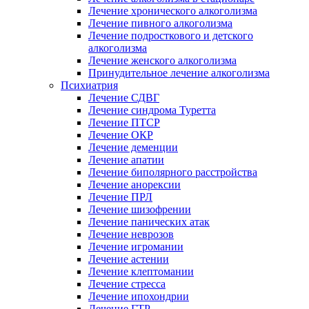
Лечение хронического алкоголизма
Лечение пивного алкоголизма
Лечение подросткового и детского
алкоголизма
Лечение женского алкоголизма
Принудительное лечение алкоголизма
Психиатрия
Лечение СДВГ
Лечение синдрома Туретта
Лечение ПТСР
Лечение ОКР
Лечение деменции
Лечение апатии
Лечение биполярного расстройства
Лечение анорексии
Лечение ПРЛ
Лечение шизофрении
Лечение панических атак
Лечение неврозов
Лечение игромании
Лечение астении
Лечение клептомании
Лечение стресса
Лечение ипохондрии
Лечение ГТР