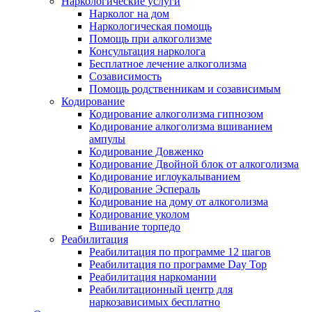
Наркологические услуги
Нарколог на дом
Наркологическая помощь
Помощь при алкоголизме
Консультация нарколога
Бесплатное лечение алкоголизма
Созависимость
Помощь родственникам и созависимым
Кодирование
Кодирование алкоголизма гипнозом
Кодирование алкоголизма вшиванием
ампулы
Кодирование Довженко
Кодирование Двойной блок от алкоголизма
Кодирование иглоукалыванием
Кодирование Эспераль
Кодирование на дому от алкоголизма
Кодирование уколом
Вшивание торпедо
Реабилитация
Реабилитация по программе 12 шагов
Реабилитация по программе Day Top
Реабилитация наркомании
Реабилитационный центр для
наркозависимых бесплатно