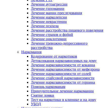
Лечение аутоагрессии
Лечение гипомании
Лечение мании преследования
Лечение нарколепсии
Лечение неврастении
Лечение психоза
Лечение расстройства пищевого поведения
Лечение страхов и фобий
Лечение циклотимии
Лечение тревожно-депрессивного
расстройства
Наркомания
Кодирование от наркотиков
Детоксикация наркозависимых на дому
Лечение наркозависимости от кокаина
Лечение наркозависимости от мефедрона
Лечение наркозависимости от солей
Лечение спайсовой наркозависимости
Лечение наркозависимости от героина
Помощь наркоманам
Принудительное лечение наркомании
Снятие ломки
Тест на наркотики в клинике и на дому
УБОД