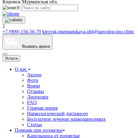
Кировск Мурманская обл.
2
+7 (909) 156-56-79
kirovsk-murmanskaya-obl@narcolog-pro.clinic
Вызвать врача
Услуги
О нас
Акции
Фото
Врачи
Отзывы
Лицензии
FAQ
Горячая линия
Наркологический диспансер
Бесплатное лечение наркозависимых
Статьи
Помощь при похмелье
Капельница от похмелья