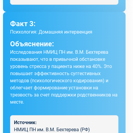
Факт 3:
Психология: Домашняя интервенция
Объяснение:
Исследования НМИЦ ПН им. В.М. Бехтерева
показывают, что в привычной обстановке
уровень стресса у пациента ниже на 40%. Это
повышает эффективность суггестивных
методов (психологического кодирования) и
облегчает формирование установки на
трезвость за счет поддержки родственников на
месте.
Источник:
НМИЦ ПН им. В.М. Бехтерева (РФ)