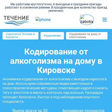
Мы работаем круглосуточно, в выходные и праздники бригады
работают в усиленном режиме. В праздничные дни количество бригад
увеличено.
Наркология Течение в
Кодирование на дому от
Кодирование
Кировске
алкоголизма
Кодирование от
алкоголизма на дому в
Кировске
Анонимное кодирование от алкоголизма с выездом нарколога
на дом. Используем современные медикаментозные и
психотерапевтические методики, помогающие надолго снизить
тягу к алкоголю и вернуть контроль над жизнью. Процедура
проходит безопасно, быстро и под наблюдением опытного
специалиста.
Выезд врача за 30
Анонимная процедура