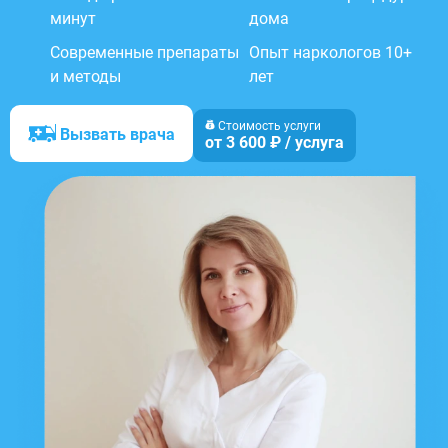
минут
дома
Современные препараты
Опыт наркологов 10+
и методы
лет
Стоимость услуги
Вызвать врача
от 3 600 ₽ / услуга