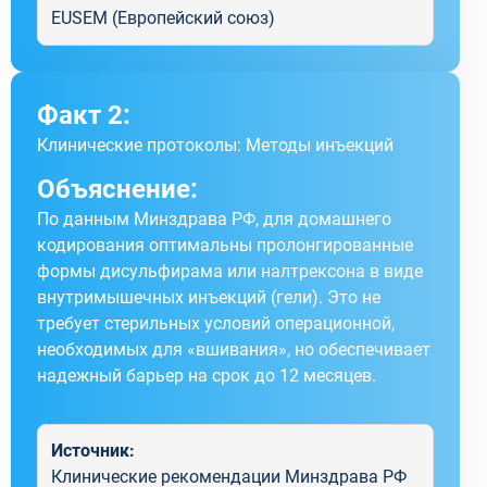
EUSEM (Европейский союз)
Факт 2:
Клинические протоколы: Методы инъекций
Объяснение:
По данным Минздрава РФ, для домашнего
кодирования оптимальны пролонгированные
формы дисульфирама или налтрексона в виде
внутримышечных инъекций (гели). Это не
требует стерильных условий операционной,
необходимых для «вшивания», но обеспечивает
надежный барьер на срок до 12 месяцев.
Источник:
Клинические рекомендации Минздрава РФ