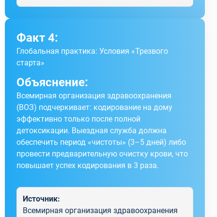
Факт 4:
Глобальная практика: Условия «Трезвого
старта»
Объяснение:
Всемирная организация здравоохранения
(ВОЗ) подчеркивает: кодирование на дому
эффективно только после полной
детоксикации. Выездная служба должна
обеспечить период «чистоты» (3–5 дней) либо
провести предварительную очистку крови, что
повышает успех кодирования в 3 раза.
Источник:
Всемирная организация здравоохранения