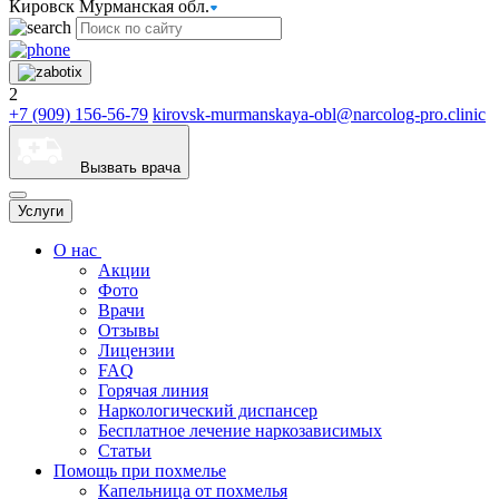
Кировск Мурманская обл.
2
+7 (909) 156-56-79
kirovsk-murmanskaya-obl@narcolog-pro.clinic
Вызвать врача
Услуги
О нас
Акции
Фото
Врачи
Отзывы
Лицензии
FAQ
Горячая линия
Наркологический диспансер
Бесплатное лечение наркозависимых
Статьи
Помощь при похмелье
Капельница от похмелья