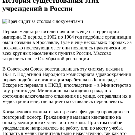
История существования
этих
учреждений в России
Первые медвытрезвители появились еще на территории
империи. В период с 1902 по 1904 год подобные организации
были созданы в Ярославле, Туле и еще нескольких городах. За
несколько последующих лет они появились практически во
всех крупных населенных пунктах России. Массово
закрылись после Октябрьской революции.
В Советском Союзе восстанавливать эту систему начали в
1931 г. Под эгидой Народного комиссариата здравоохранения
первая подобная организация заработала в Ленинграде.
Вскоре их передали в НКВД, впоследствии – в Министерство
внутренних дел. Милиционеры находили граждан в
состоянии алкогольного опьянения на улице, отправляли их в
медвытрезвители, где пациенты оставались переночевать.
Когда человек окончательно трезвел, фельдшер проводил его
повторный осмотр. Гражданину выдавали квитанцию на
оплату медицинских услуг и отпускали. При этом особое
уведомление направлялось на работу или по месту учебы.
Попасть в медвытрезвитель было нежелательно, так как это