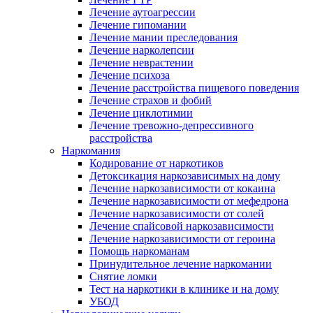
Лечение аутоагрессии
Лечение гипомании
Лечение мании преследования
Лечение нарколепсии
Лечение неврастении
Лечение психоза
Лечение расстройства пищевого поведения
Лечение страхов и фобий
Лечение циклотимии
Лечение тревожно-депрессивного
расстройства
Наркомания
Кодирование от наркотиков
Детоксикация наркозависимых на дому
Лечение наркозависимости от кокаина
Лечение наркозависимости от мефедрона
Лечение наркозависимости от солей
Лечение спайсовой наркозависимости
Лечение наркозависимости от героина
Помощь наркоманам
Принудительное лечение наркомании
Снятие ломки
Тест на наркотики в клинике и на дому
УБОД