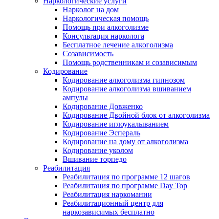
Наркологические услуги
Нарколог на дом
Наркологическая помощь
Помощь при алкоголизме
Консультация нарколога
Бесплатное лечение алкоголизма
Созависимость
Помощь родственникам и созависимым
Кодирование
Кодирование алкоголизма гипнозом
Кодирование алкоголизма вшиванием
ампулы
Кодирование Довженко
Кодирование Двойной блок от алкоголизма
Кодирование иглоукалыванием
Кодирование Эспераль
Кодирование на дому от алкоголизма
Кодирование уколом
Вшивание торпедо
Реабилитация
Реабилитация по программе 12 шагов
Реабилитация по программе Day Top
Реабилитация наркомании
Реабилитационный центр для
наркозависимых бесплатно