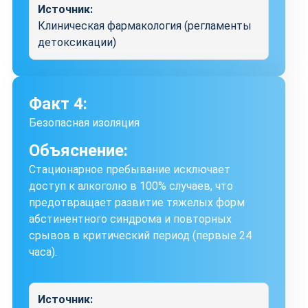
Источник:
Клиническая фармакология (регламенты
детоксикации)
Факт 4:
Безопасная изоляция
Объяснение:
Стационарное пребывание исключает
доступ к алкоголю в 100% случаев, что
предотвращает развитие тяжелых форм
абстинентного синдрома и повторных
срывов в критический период (первые 24
часа).
Источник: