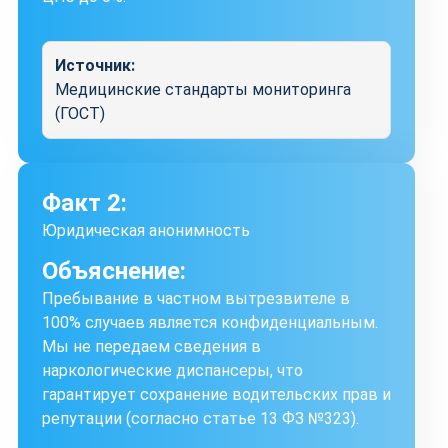
Источник:
Медицинские стандарты мониторинга
(ГОСТ)
Факт 2:
Юридическая анонимность
Объяснение:
Пребывание в частном вытрезвителе в
100% случаев является конфиденциальным.
Мы не передаем сведения в
наркологические диспансеры, что
гарантирует сохранение водительских прав и
репутации (согласно статье 13 ФЗ №323).