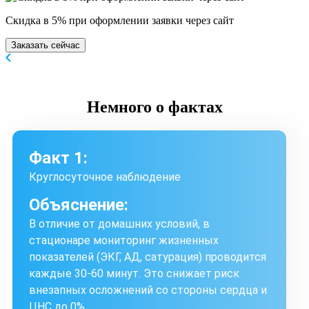
Скидка в 5% при оформлении заявки через сайт
Заказать сейчас
Немного
о фактах
Факт 1:
Круглосуточное наблюдение
Объяснение:
В отличие от домашних условий, в
стационаре мониторинг жизненных
показателей (ЭКГ, АД, сатурация) проводится
каждые 30-60 минут. Это снижает риск
внезапных осложнений со стороны сердца и
ЦНС до 0%.