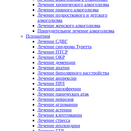
Лечение хронического алкоголизма
Лечение пивного алкоголизма
Лечение подросткового и детского
алкоголизма
Лечение женского алкоголизма
Принудительное лечение алкоголизма
Психиатрия
Лечение СДВГ
Лечение синдрома Туретта
Лечение ПТСР
Лечение ОКР
Лечение деменции
Лечение апатии
Лечение биполярного расстройства
Лечение анорексии
Лечение ПРЛ
Лечение шизофрении
Лечение панических атак
Лечение неврозов
Лечение игромании
Лечение астении
Лечение клептомании
Лечение стресса
Лечение ипохондрии
Лечение ГТР