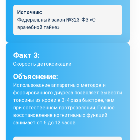
Источник:
Федеральный закон №323-ФЗ «О
врачебной тайне»
Факт 3:
Скорость детоксикации
Объяснение:
Использование аппаратных методов и
форсированного диуреза позволяет вывести
токсины из крови в 3-4 раза быстрее, чем
при естественном протрезвлении. Полное
восстановление когнитивных функций
занимает от 6 до 12 часов.