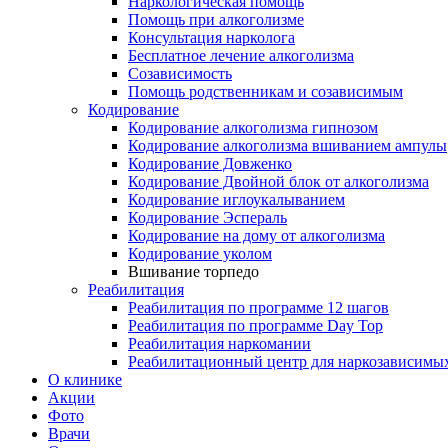
Наркологическая помощь
Помощь при алкоголизме
Консультация нарколога
Бесплатное лечение алкоголизма
Созависимость
Помощь родственникам и созависимым
Кодирование
Кодирование алкоголизма гипнозом
Кодирование алкоголизма вшиванием ампулы
Кодирование Довженко
Кодирование Двойной блок от алкоголизма
Кодирование иглоукалыванием
Кодирование Эспераль
Кодирование на дому от алкоголизма
Кодирование уколом
Вшивание торпедо
Реабилитация
Реабилитация по программе 12 шагов
Реабилитация по программе Day Top
Реабилитация наркомании
Реабилитационный центр для наркозависимых
О клинике
Акции
Фото
Врачи