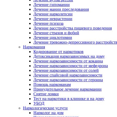
Лечение гипомании
Лечение мании преследования
Лечение нарколепсии
Лечение неврастении
Лечение психоза
Лечение расстройства пищевого поведения
Лечение страхов и фобий
Лечение циклотимии
Лечение тревожно-депрессивного расстройст
Наркомания
Кодирование от наркотиков
Детоксикация наркозависимых на дому
Лечение наркозависимости от кокаина
Лечение наркозависимости от мефедрона
Лечение наркозависимости от солей
Лечение спайсовой наркозависимости
Лечение наркозависимости от героина
Помощь наркоманам
Принудительное лечение наркомании
Снятие ломки
Тест на наркотики в клинике и на дому
УБОД
Наркологические услуги
Нарколог на дом