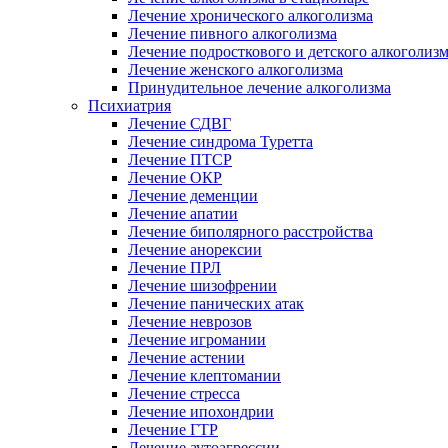
Лечение хронического алкоголизма
Лечение пивного алкоголизма
Лечение подросткового и детского алкоголиз
Лечение женского алкоголизма
Принудительное лечение алкоголизма
Психиатрия
Лечение СДВГ
Лечение синдрома Туретта
Лечение ПТСР
Лечение ОКР
Лечение деменции
Лечение апатии
Лечение биполярного расстройства
Лечение анорексии
Лечение ПРЛ
Лечение шизофрении
Лечение панических атак
Лечение неврозов
Лечение игромании
Лечение астении
Лечение клептомании
Лечение стресса
Лечение ипохондрии
Лечение ГТР
Лечение аутоагрессии